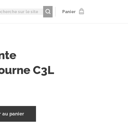
Panier
nte
ourne C3L
r au panier