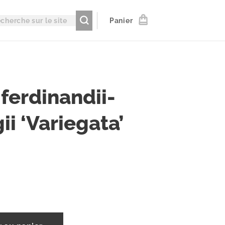
Panier
 ferdinandii-
ii ‘Variegata’