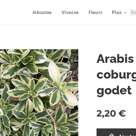
Arbustes
Vivaces
Fleurs
Plus
Arabis
coburg
godet
2,20
€