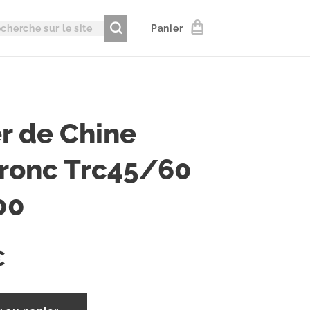
Panier
r de Chine
tronc Trc45/60
00
€