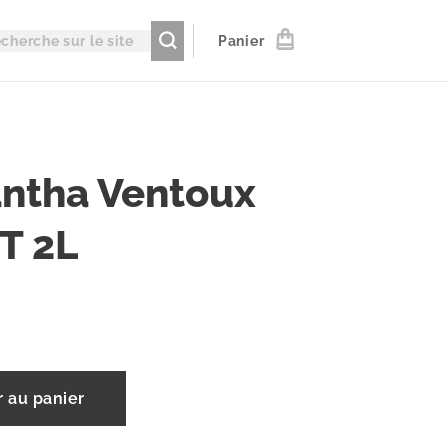
Panier
ntha Ventoux
T 2L
r au panier