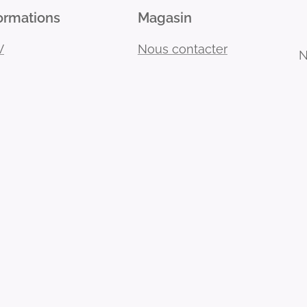
ormations
Magasin
V
Nous contacter
N