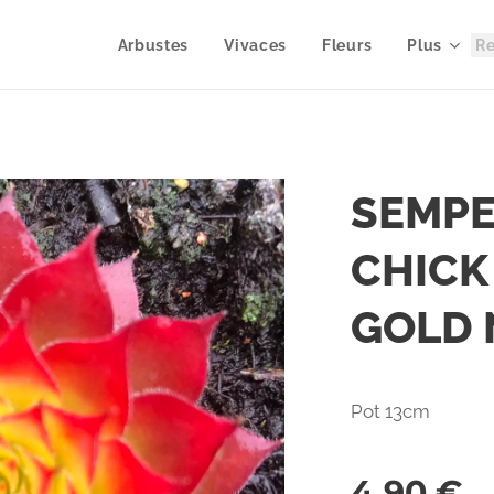
Arbustes
Vivaces
Fleurs
Plus
SEMP
CHICK
GOLD
Pot 13cm
4,90
€